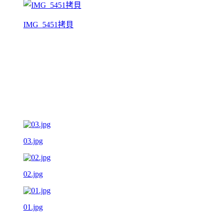
IMG_5451拷貝
03.jpg
02.jpg
01.jpg